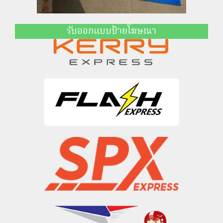
รับออกแบบป้ายโฆษณา